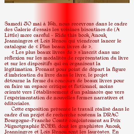
Samedi 30 mai à 16h, nous recevrons dans le cadre
des Galerie d’essais les voisines bisontines de (A
Little) more careful – Ride this book Anouk
Jeanningros et Loïs Renou qui viendront lancer le
catalogue de « Plus beaux livres de ».
« Les plus beaux livres de » s’inscrit dans une
réflexion sur les modalités de représentation du livre
et sur les dispositifs qui en organisent la
légitimation. Prenant pour point de départ la figure
d’imbrication du livre dans le livre, le projet
détourne la forme du concours de beaux livres pour
en faire un espace critique et fictionnel, moins
orienté vers l’établissement d’un palmarès que vers
l’expérimentation de nouvelles formes narratives et
éditoriales.
Cette exposition présente le travail réalisé dans le
cadre d’un projet de recherche soutenu la DRAC
Bourgogne-Franche Comté conjointement au Prix
Mignotgraphie 2025, dont les graphistes Anouk
Jeanningros et Loïs Renou sont les lauréates. En