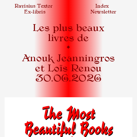
Ravisius Textor
Index
Ex-libris
Newsletter
Les plus beaux
livres de
•
Anouk Jeanningros
et Loïs Renou
30.06.2026